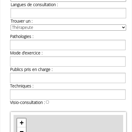
Langues de consultation :
Langues de consultation :
Trouver un :
Pathologies :
Pathologies :
Mode d’exercice :
Mode d’exercice :
Publics pris en charge :
Publics pris en charge :
Techniques :
Techniques :
Visio-consultation :
+
+
−
−