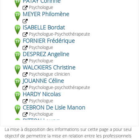
PATAY Corinne
Psychologue
MEYER Philomène
2
ISABELLE Bordat
Psychologue-Psychothérapeute
FORNIER Frédérique
Psychologue
DESPREZ Angeline
Psychologue
WALCKIERS Christine
Psychologue clinicien
JOUANNE Céline
Psychologue-psychothérapeute
HARDY Nicolas
Psychologue
CEBRON De Lisle Manon
Psychologue
BITTON Lauryn
La mise à disposition des informations sur cette page a pour seul
DEPLAIX Alain
objectif de permettre la mise en relation entre les professionnels