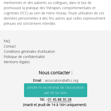
Psychologue
mentionnés et des patients ou collègues, dans le but de
CALVEZ Aurélie-Wendie
promouvoir la pratique des thérapies comportementales et
2
cognitives (TCC) au sein de notre réseau. Toute utilisation de ces
FINGERHUT Fingerhut Sandra
données personnelles à des fins autres que celles expressément
Psychologue-Psychothérapeute
prévues est strictement interdite.
MILON Nolwenn
Psychologue
MOLLER Celiane
FAQ
Psychologue
Contact
LLORET Bertrand
Conditions générales d'utilisation
Psychologue
Politique de confidentialité
DE CHOULY DE LENCLAVE Marie-Bérengère
Mentions légales
Pédopsychiatre
LE GARZIC Nathalie
Nous contacter :
Psychiatre
Email
:
association@aftcc.org
RUSINEK Stéphane
Professeur de Psychologie
Joindre le secrétariat de l'association
SORIA Pascale
par tél ou visio
Psychologue
Tél. :
01 45 88 35 28
QUELLIEN Prune
(mardi et jeudi de 14 à 16H uniquement)
Psychologue clinicien