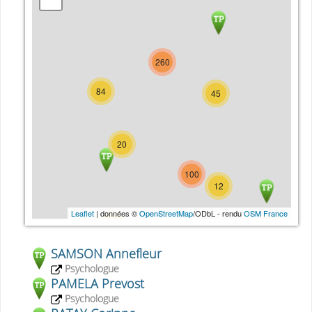
260
84
45
20
100
12
Leaflet
Leaflet
| données ©
| données ©
OpenStreetMap
OpenStreetMap
/ODbL - rendu
/ODbL - rendu
OSM France
OSM France
11
13
SAMSON Annefleur
Psychologue
PAMELA Prevost
9
Psychologue
27