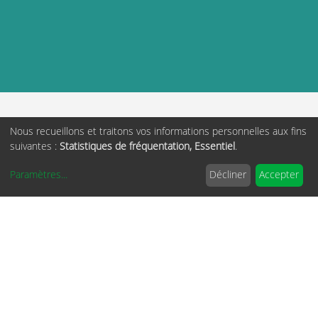
FAQ
Nous recueillons et traitons vos informations personnelles aux fins
Contact
suivantes :
Statistiques de fréquentation, Essentiel
.
Conditions générales d'utilisation
Politique de confidentialité
Paramètres
...
Décliner
Accepter
Mentions légales
Nous contacter :
Email
:
association@aftcc.org
Joindre le secrétariat de l'association
par tél ou visio
Tél. :
01 45 88 35 28
(mardi et jeudi de 14 à 16H uniquement)