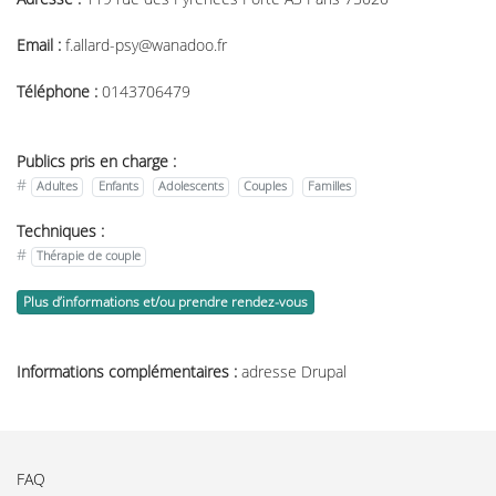
Email :
f.allard-psy@wanadoo.fr
Téléphone :
0143706479
Publics pris en charge :
#
Adultes
Enfants
Adolescents
Couples
Familles
Techniques :
#
Thérapie de couple
Plus d’informations et/ou prendre rendez-vous
Informations complémentaires :
adresse Drupal
FAQ