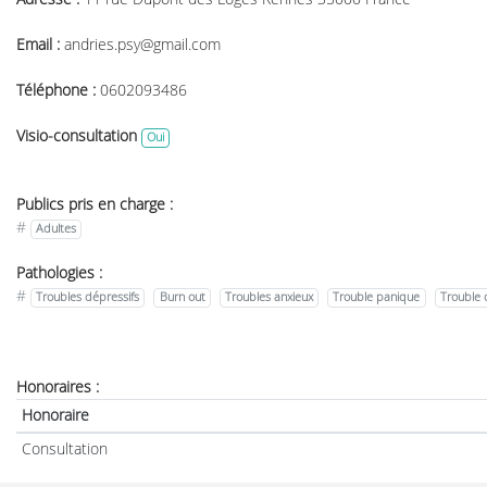
Email :
andries.psy@gmail.com
Téléphone :
0602093486
Visio-consultation
Oui
Publics pris en charge :
#
Adultes
Pathologies :
#
Troubles dépressifs
Burn out
Troubles anxieux
Trouble panique
Trouble 
Honoraires :
Honoraire
Consultation