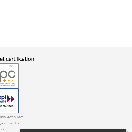
et certification
qualité a été délivrée
gories suivantes :
ation