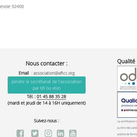
bevoie 92400
Qualité 
Nous contacter :
Email
:
association@aftcc.org
Joindre le secrétariat de l'association
par tél ou visio
Tél. :
01 45 88 35 28
(mardi et jeudi de 14 à 16H uniquement)
Suivez-nous :
La certification 
au titre des caté
actions de form