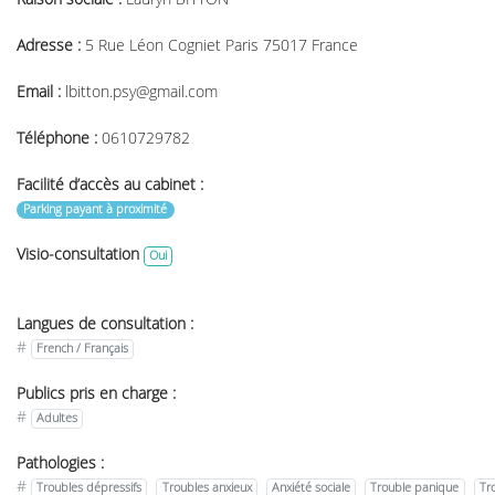
Adresse :
5 Rue Léon Cogniet Paris 75017 France
Email :
lbitton.psy@gmail.com
Téléphone :
0610729782
Facilité d’accès au cabinet :
Parking payant à proximité
Visio-consultation
Oui
Langues de consultation :
#
French / Français
Publics pris en charge :
#
Adultes
Pathologies :
#
Troubles dépressifs
Troubles anxieux
Anxiété sociale
Trouble panique
Tr