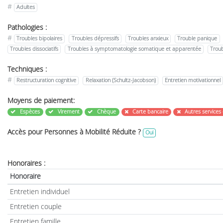
#
Adultes
Pathologies :
#
Troubles bipolaires
Troubles dépressifs
Troubles anxieux
Trouble panique
Troubles dissociatifs
Troubles à symptomatologie somatique et apparentée
Troub
Techniques :
#
Restructuration cognitive
Relaxation (Schultz-Jacobson)
Entretien motivationnel
Moyens de paiement:
Espèces
Virement
Chèque
Carte bancaire
Autres services
Accès pour Personnes à Mobilité Réduite ?
Oui
Honoraires :
Honoraire
Entretien individuel
Entretien couple
Entretien famille