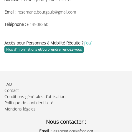
Email :
rosemarie.bourgault@gmail.com
Téléphone :
613508260
Accès pour Personnes à Mobilité Réduite ?
Oui
Plus d’informations et/ou prendre rendez-vous
FAQ
Contact
Conditions générales d'utilisation
Politique de confidentialité
Mentions légales
Nous contacter :
Email
:
association@aftcc.org