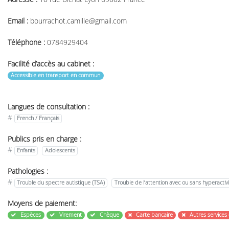
Email :
bourrachot.camille@gmail.com
Téléphone :
0784929404
Facilité d’accès au cabinet :
Accessible en transport en commun
Langues de consultation :
#
French / Français
Publics pris en charge :
#
Enfants
Adolescents
Pathologies :
#
Trouble du spectre autistique (TSA)
Trouble de l’attention avec ou sans hyperactiv
Moyens de paiement:
Espèces
Virement
Chèque
Carte bancaire
Autres services