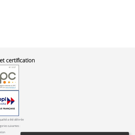
et certification
qualité a été délivrée
gories suivantes :
ation