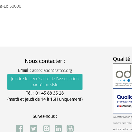
nt-Lô 50000
Qualité 
Nous contacter :
Email
:
association@aftcc.org
Joindre le secrétariat de l'association
par tél ou visio
Tél. :
01 45 88 35 28
(mardi et jeudi de 14 à 16H uniquement)
Suivez-nous :
La certification 
au titre des caté
actions de form