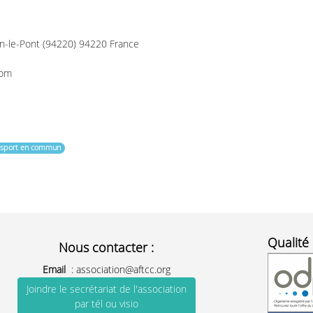
on-le-Pont (94220) 94220 France
com
ansport en commun
Qualité 
Nous contacter :
Email
:
association@aftcc.org
Joindre le secrétariat de l'association
par tél ou visio