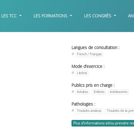
LES TCC
LES FORMATIONS
LES CONGRÈS
AN
Langues de consultation :
#
French / Français
Mode d’exercice :
#
Libéral
Publics pris en charge :
#
Adultes
Enfants
Adolescents
Pathologies :
#
Troubles anxieux
Troubles de la per
Plus d’informations et/ou prendre r