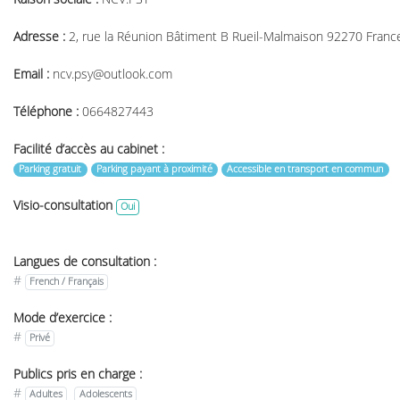
Adresse :
2, rue la Réunion Bâtiment B Rueil-Malmaison 92270 Franc
Email :
ncv.psy@outlook.com
Téléphone :
0664827443
Facilité d’accès au cabinet :
Parking gratuit
Parking payant à proximité
Accessible en transport en commun
Visio-consultation
Oui
Langues de consultation :
#
French / Français
Mode d’exercice :
#
Privé
Publics pris en charge :
#
Adultes
Adolescents