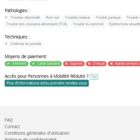
Pathologies :
#
Troubles dépressifs
Burn out
Troubles anxieux
Trouble panique
Trouble 
Trouble des conduites alimentaire (TCA)
Trouble du sommeil
Dysfonctions sexuell
Techniques :
#
Schémas de pensée
Moyens de paiement:
Virement
Carte bancaire
Espèces
Chèque
Autres services 
Accès pour Personnes à Mobilité Réduite ?
Oui
Plus d’informations et/ou prendre rendez-vous
FAQ
Contact
Conditions générales d'utilisation
Politique de confidentialité