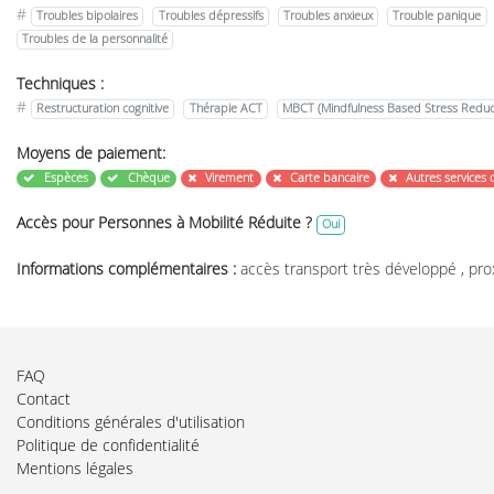
#
Troubles bipolaires
Troubles dépressifs
Troubles anxieux
Trouble panique
Troubles de la personnalité
Techniques :
#
Restructuration cognitive
Thérapie ACT
MBCT (Mindfulness Based Stress Reduc
Moyens de paiement:
Espèces
Chèque
Virement
Carte bancaire
Autres services 
Accès pour Personnes à Mobilité Réduite ?
Oui
Informations complémentaires :
accès transport très développé , pr
FAQ
Contact
Conditions générales d'utilisation
Politique de confidentialité
Mentions légales