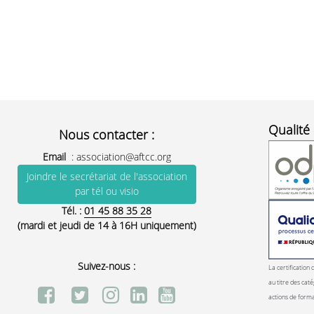
Qualité 
Nous contacter :
Email
:
association@aftcc.org
Joindre le secrétariat de l'association
par tél ou visio
Tél. :
01 45 88 35 28
(mardi et jeudi de 14 à 16H uniquement)
Suivez-nous :
La certification 
au titre des caté
actions de form