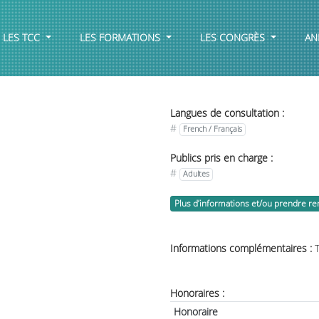
LES TCC
LES FORMATIONS
LES CONGRÈS
AN
Langues de consultation :
#
French / Français
Publics pris en charge :
#
Adultes
Plus d’informations et/ou prendre r
Informations complémentaires :
Honoraires :
Honoraire