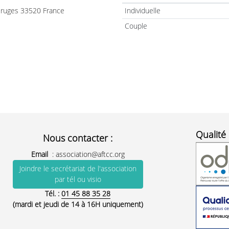
 Bruges 33520 France
Individuelle
Couple
Qualité 
Nous contacter :
Email
:
association@aftcc.org
Joindre le secrétariat de l'association
par tél ou visio
Tél. :
01 45 88 35 28
(mardi et jeudi de 14 à 16H uniquement)