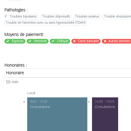
Pathologies :
#
Troubles bipolaires
Troubles dépressifs
Troubles anxieux
Trouble obsessionn
Trouble de l’attention avec ou sans hyperactivité (TDAH)
Moyens de paiement:
Espèces
Virement
Chèque
Carte bancaire
Autres services
Honoraires :
Honoraire
50 min
Lundi
9:00 - 13:00
14:00 - 16:00
Consultations
Consultations