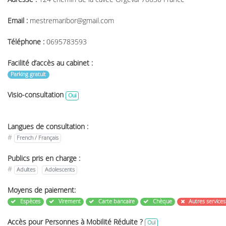
Email :
mestremaribor@gmail.com
Téléphone :
0695783593
Facilité d’accès au cabinet :
Parking gratuit
Visio-consultation
Oui
Langues de consultation :
#
French / Français
Publics pris en charge :
#
Adultes
Adolescents
Moyens de paiement:
Espèces
Virement
Carte bancaire
Chèque
Autres service
Accès pour Personnes à Mobilité Réduite ?
Oui