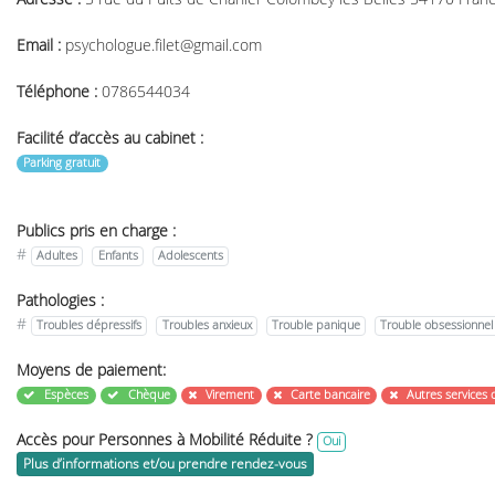
Email :
psychologue.filet@gmail.com
Téléphone :
0786544034
Facilité d’accès au cabinet :
Parking gratuit
Publics pris en charge :
#
Adultes
Enfants
Adolescents
Pathologies :
#
Troubles dépressifs
Troubles anxieux
Trouble panique
Trouble obsessionnel
Moyens de paiement:
Espèces
Chèque
Virement
Carte bancaire
Autres services 
Accès pour Personnes à Mobilité Réduite ?
Oui
Plus d’informations et/ou prendre rendez-vous