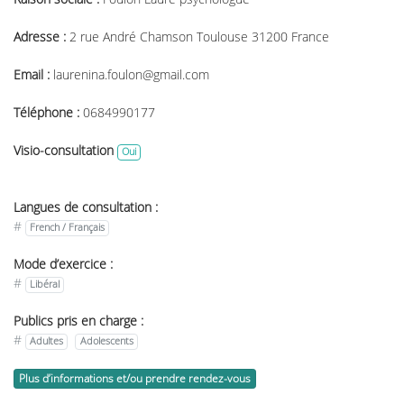
Adresse :
2 rue André Chamson Toulouse 31200 France
Email :
laurenina.foulon@gmail.com
Téléphone :
0684990177
Visio-consultation
Oui
Langues de consultation :
#
French / Français
Mode d’exercice :
#
Libéral
Publics pris en charge :
#
Adultes
Adolescents
Plus d’informations et/ou prendre rendez-vous