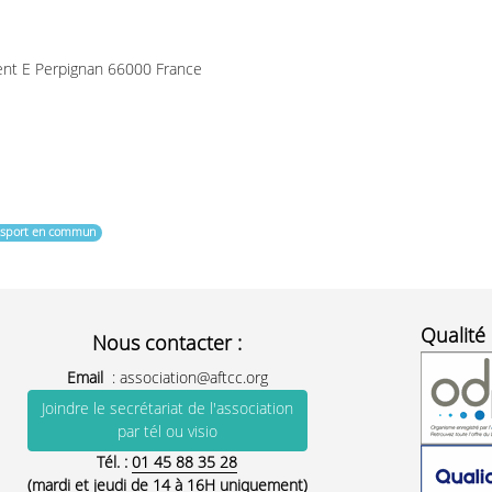
ent E Perpignan 66000 France
ansport en commun
Qualité 
Nous contacter :
Email
:
association@aftcc.org
Joindre le secrétariat de l'association
par tél ou visio
Tél. :
01 45 88 35 28
(mardi et jeudi de 14 à 16H uniquement)