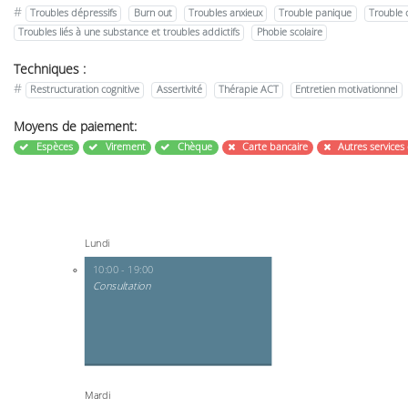
#
Troubles dépressifs
Burn out
Troubles anxieux
Trouble panique
Trouble 
Troubles liés à une substance et troubles addictifs
Phobie scolaire
Techniques :
#
Restructuration cognitive
Assertivité
Thérapie ACT
Entretien motivationnel
Moyens de paiement:
Espèces
Virement
Chèque
Carte bancaire
Autres services
Lundi
10:00 - 19:00
Consultation
Mardi