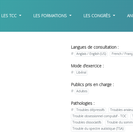
LES TCC
LES FORMATIONS
LES CONGRÈS
AN
Langues de consultation :
#
Anglais / English (US)
French / Franç
Mode d’exercice :
#
Libéral
Publics pris en charge :
#
Adultes
Pathologies :
#
Troubles dépressifs
Troubles anxieu
Trouble obsessionnel compulsif - TOC
Troubles dissociatifs
Trouble du somme
Trouble du spectre autistique (TSA)