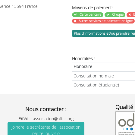
ovence 13594 France
Moyens de paiement:
Carte bancaire
Chèque
Autres services de paiement en ligne
Plus d’informations et/ou prendre r
Honoraires :
Honoraire
Consultation normale
Consultation étudiant(e)
Qualité 
Nous contacter :
Email
:
association@aftcc.org
Joindre le secrétariat de l'association
par tél ou visio