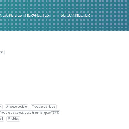
NUAIRE DES THÉRAPEUTES
SE CONNECTER
ais
x
Anxiété sociale
Trouble panique
Trouble de stress post-traumatique (TSPT)
il
Phobies