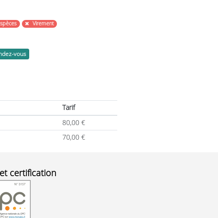
Espèces
Virement
endez-vous
Tarif
80,00
€
70,00
€
et certification