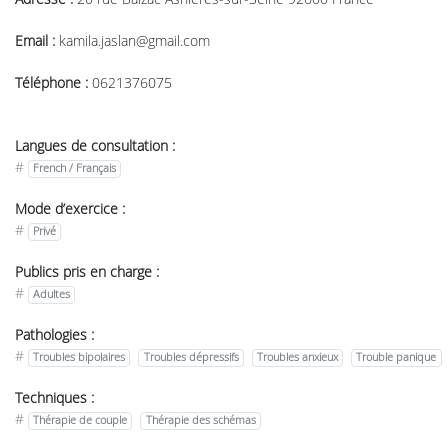
Email :
kamila.jaslan@gmail.com
Téléphone :
0621376075
Langues de consultation :
#
French / Français
Mode d’exercice :
#
Privé
Publics pris en charge :
#
Adultes
Pathologies :
#
Troubles bipolaires
Troubles dépressifs
Troubles anxieux
Trouble panique
Techniques :
#
Thérapie de couple
Thérapie des schémas