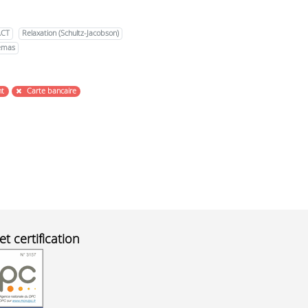
ACT
Relaxation (Schultz-Jacobson)
émas
nt
Carte bancaire
et certification