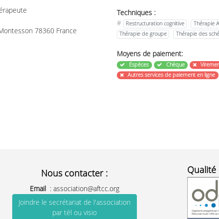
érapeute
Techniques :
#
Restructuration cognitive
Thérapie 
 Montesson 78360 France
Thérapie de groupe
Thérapie des sch
Moyens de paiement:
Espèces
Chèque
Vireme
Autres services de paiement en ligne
Qualité 
Nous contacter :
Email
:
association@aftcc.org
Joindre le secrétariat de l'association
par tél ou visio