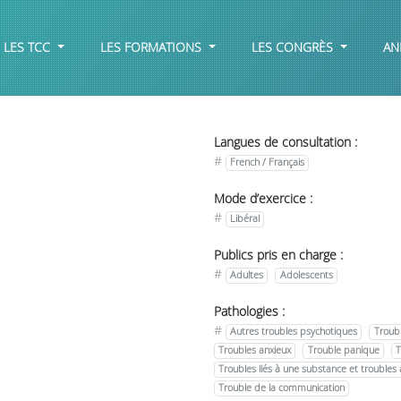
LES TCC
LES FORMATIONS
LES CONGRÈS
AN
Langues de consultation :
#
French / Français
Mode d’exercice :
#
Libéral
Publics pris en charge :
#
Adultes
Adolescents
Pathologies :
#
Autres troubles psychotiques
Troubl
Troubles anxieux
Trouble panique
T
Troubles liés à une substance et troubles 
Trouble de la communication