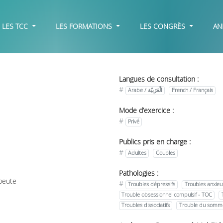
LES TCC
LES FORMATIONS
LES CONGRÈS
AN
Langues de consultation :
#
Arabe / الْعَرَبيّة
French / Français
Mode d’exercice :
#
Privé
Publics pris en charge :
#
Adultes
Couples
Pathologies :
peute
#
Troubles dépressifs
Troubles anxieu
Trouble obsessionnel compulsif - TOC
Troubles dissociatifs
Trouble du somme