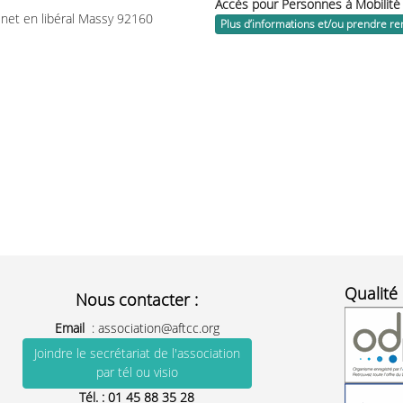
Accès pour Personnes à Mobilité
inet en libéral Massy 92160
Plus d’informations et/ou prendre r
Qualité 
Nous contacter :
Email
:
association@aftcc.org
Joindre le secrétariat de l'association
par tél ou visio
Tél. :
01 45 88 35 28