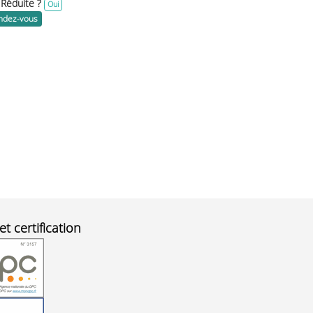
 Réduite ?
Oui
endez-vous
et certification