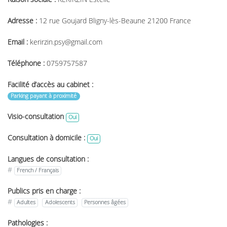
Adresse :
12 rue Goujard Bligny-lès-Beaune 21200 France
Email :
kerirzin.psy@gmail.com
Téléphone :
0759757587
Facilité d’accès au cabinet :
Parking payant à proximité
Visio-consultation
Oui
Consultation à domicile :
Oui
Langues de consultation :
#
French / Français
Publics pris en charge :
#
Adultes
Adolescents
Personnes âgées
Pathologies :