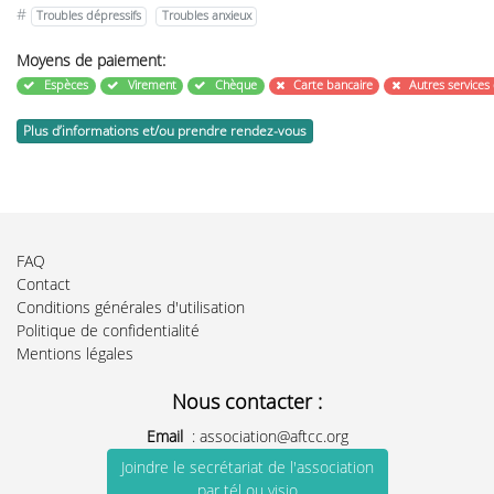
#
Troubles dépressifs
Troubles anxieux
Moyens de paiement:
Espèces
Virement
Chèque
Carte bancaire
Autres services
Plus d’informations et/ou prendre rendez-vous
FAQ
Contact
Conditions générales d'utilisation
Politique de confidentialité
Mentions légales
Nous contacter :
Email
:
association@aftcc.org
Joindre le secrétariat de l'association
par tél ou visio