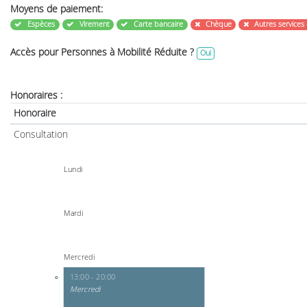
Moyens de paiement:
Espèces
Virement
Carte bancaire
Chèque
Autres services
Accès pour Personnes à Mobilité Réduite ?
Oui
Honoraires :
Honoraire
Consultation
Lundi
Mardi
Mercredi
13:00 - 20:00
Mercredi