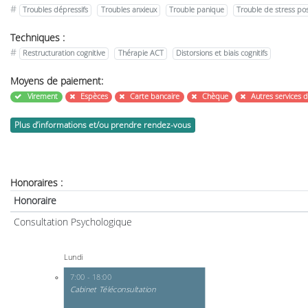
#
Troubles dépressifs
Troubles anxieux
Trouble panique
Trouble de stress po
Techniques :
#
Restructuration cognitive
Thérapie ACT
Distorsions et biais cognitifs
Moyens de paiement:
Virement
Espèces
Carte bancaire
Chèque
Autres services 
Plus d’informations et/ou prendre rendez-vous
Honoraires :
Honoraire
Consultation Psychologique
Lundi
7:00 - 18:00
Cabinet Téléconsultation