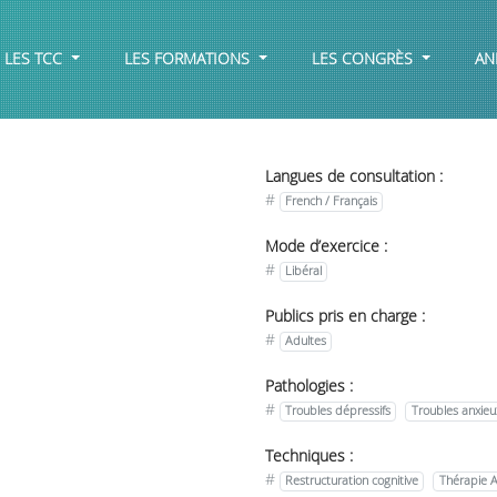
LES TCC
LES FORMATIONS
LES CONGRÈS
AN
Langues de consultation :
#
French / Français
Mode d’exercice :
#
Libéral
Publics pris en charge :
#
Adultes
Pathologies :
l
#
Troubles dépressifs
Troubles anxieu
Techniques :
#
Restructuration cognitive
Thérapie 