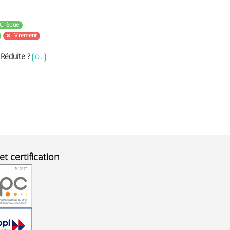
Chèque
Virement
 Réduite ?
Oui
et certification