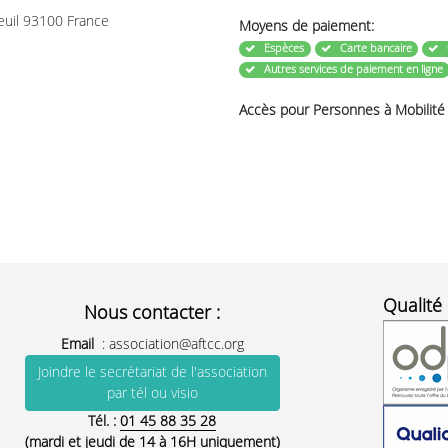
euil 93100 France
Moyens de paiement:
Espèces
Carte bancaire
Autres services de paiement en ligne
Accès pour Personnes à Mobilité
Qualité 
Nous contacter :
Email
:
association@aftcc.org
Joindre le secrétariat de l'association
par tél ou visio
Tél. :
01 45 88 35 28
(mardi et jeudi de 14 à 16H uniquement)