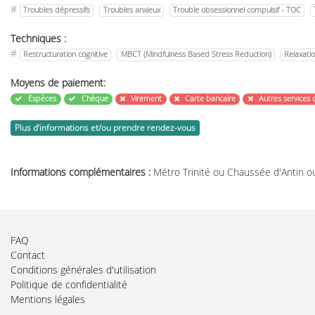
#
Troubles dépressifs
Troubles anxieux
Trouble obsessionnel compulsif - TOC
Techniques :
#
Restructuration cognitive
MBCT (Mindfulness Based Stress Reduction)
Relaxatio
Moyens de paiement:
Espèces
Chèque
Virement
Carte bancaire
Autres services 
Plus d’informations et/ou prendre rendez-vous
Informations complémentaires :
Métro Trinité ou Chaussée d'Antin o
FAQ
Contact
Conditions générales d'utilisation
Politique de confidentialité
Mentions légales