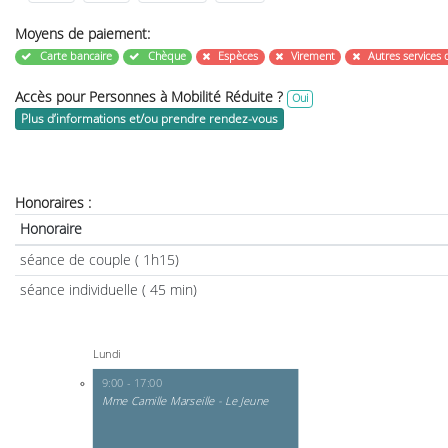
Moyens de paiement:
Carte bancaire
Chèque
Espèces
Virement
Autres services 
Accès pour Personnes à Mobilité Réduite ?
Oui
Plus d’informations et/ou prendre rendez-vous
Honoraires :
Honoraire
séance de couple ( 1h15)
séance individuelle ( 45 min)
Lundi
9:00 - 17:00
Mme Camille Marseille - Le Jeune