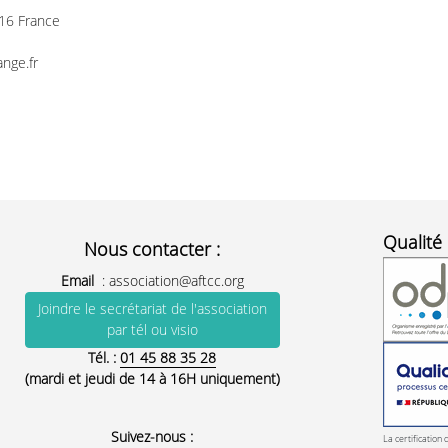
16 France
nge.fr
Qualité 
Nous contacter :
Email
:
association@aftcc.org
Joindre le secrétariat de l'association
par tél ou visio
Tél. :
01 45 88 35 28
(mardi et jeudi de 14 à 16H uniquement)
Suivez-nous :
La certification 