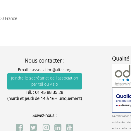
00 France
Qualité 
Nous contacter :
Email
:
association@aftcc.org
Joindre le secrétariat de l'association
par tél ou visio
Tél. :
01 45 88 35 28
(mardi et jeudi de 14 à 16H uniquement)
Suivez-nous :
La certification 
au titre des caté
actions de form