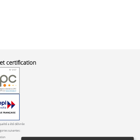
et certification
qualité a été délivrée
gories suivantes :
ation