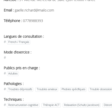
Email :
gaelle.richard@mailo.com
Téléphone :
0778988393
Langues de consultation :
#
French / Français
Mode d’exercice :
#
Publics pris en charge :
#
Adultes
Pathologies :
#
Troubles dépressifs
Troubles anxieux
Phobies spécifiques
Trouble obsession
Techniques :
#
Restructuration cognitive
Thérapie ACT
Relaxation (Schultz-Jacobson)
Distors