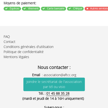
Moyens de paiement:
Espèces
Virement
Carte bancaire
Chèque
Autres service
FAQ
Contact
Conditions générales d'utilisation
Politique de confidentialité
Mentions légales
Nous contacter :
Email
:
association@aftcc.org
Joindre le secrétariat de l'association
par tél ou visio
Tél. :
01 45 88 35 28
(mardi et jeudi de 14 à 16H uniquement)
Suivez-nous :