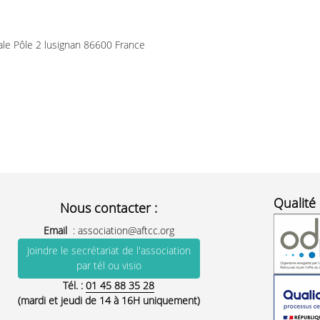
le Pôle 2 lusignan 86600 France
Qualité 
Nous contacter :
Email
:
association@aftcc.org
Joindre le secrétariat de l'association
par tél ou visio
Tél. :
01 45 88 35 28
(mardi et jeudi de 14 à 16H uniquement)