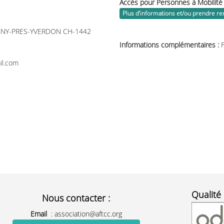
Accès pour Personnes à Mobilité
Plus d’informations et/ou prendre r
NY-PRES-YVERDON CH-1442
Informations complémentaires :
il.com
Qualité 
Nous contacter :
Email
:
association@aftcc.org