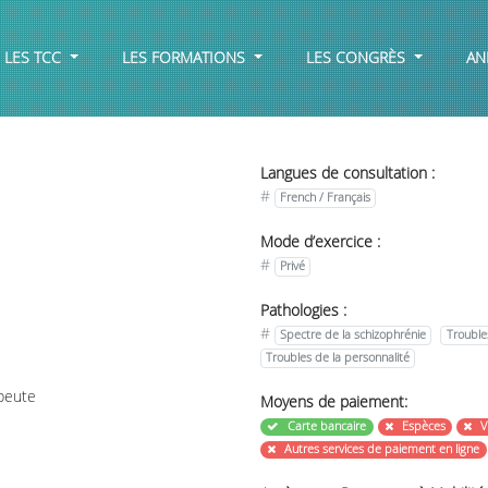
LES TCC
LES FORMATIONS
LES CONGRÈS
AN
Langues de consultation :
#
French / Français
Mode d’exercice :
#
Privé
Pathologies :
#
Spectre de la schizophrénie
Trouble
Troubles de la personnalité
peute
Moyens de paiement:
Carte bancaire
Espèces
V
Autres services de paiement en ligne