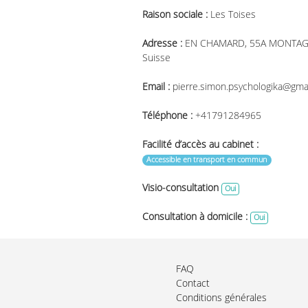
Raison sociale :
Les Toises
Adresse :
EN CHAMARD, 55A MONTAG
Suisse
Email :
pierre.simon.psychologika@gma
Téléphone :
+41791284965
Facilité d’accès au cabinet :
Accessible en transport en commun
Visio-consultation
Oui
Consultation à domicile :
Oui
FAQ
Contact
Conditions générales