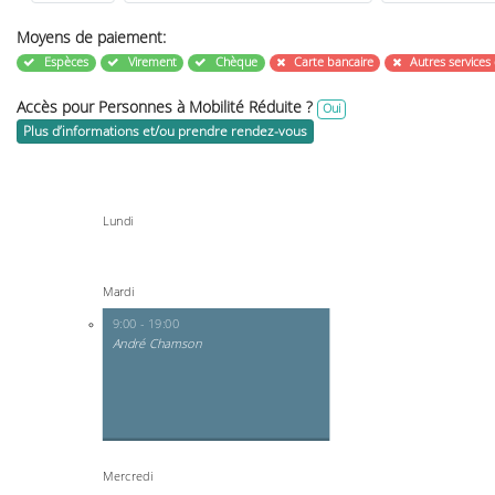
Moyens de paiement:
Espèces
Virement
Chèque
Carte bancaire
Autres services
Accès pour Personnes à Mobilité Réduite ?
Oui
Plus d’informations et/ou prendre rendez-vous
Lundi
Mardi
9:00 - 19:00
André Chamson
Mercredi