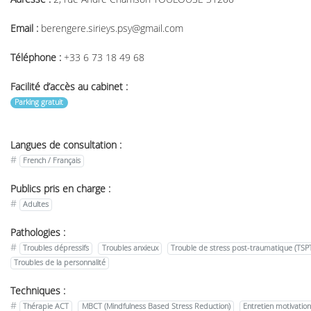
Email :
berengere.sirieys.psy@gmail.com
Téléphone :
+33 6 73 18 49 68
Facilité d’accès au cabinet :
Parking gratuit
Langues de consultation :
#
French / Français
Publics pris en charge :
#
Adultes
Pathologies :
#
Troubles dépressifs
Troubles anxieux
Trouble de stress post-traumatique (TSP
Troubles de la personnalité
Techniques :
#
Thérapie ACT
MBCT (Mindfulness Based Stress Reduction)
Entretien motivation