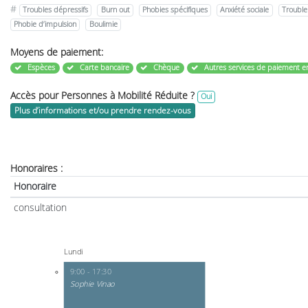
#
Troubles dépressifs
Burn out
Phobies spécifiques
Anxiété sociale
Trouble
Phobie d’impulsion
Boulimie
Moyens de paiement:
Espèces
Carte bancaire
Chèque
Autres services de paiement en
Accès pour Personnes à Mobilité Réduite ?
Oui
Plus d’informations et/ou prendre rendez-vous
Honoraires :
Honoraire
consultation
Lundi
9:00 - 17:30
Sophie Vinao