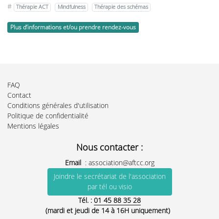
#
Thérapie ACT
Mindfulness
Thérapie des schémas
Plus d’informations et/ou prendre rendez-vous
FAQ
Contact
Conditions générales d'utilisation
Politique de confidentialité
Mentions légales
Nous contacter :
Email
:
association@aftcc.org
Joindre le secrétariat de l'association
par tél ou visio
Tél. :
01 45 88 35 28
(mardi et jeudi de 14 à 16H uniquement)