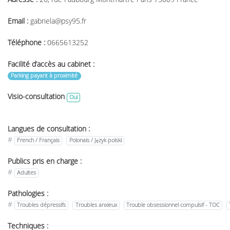
Email :
gabriela@psy95.fr
Téléphone :
0665613252
Facilité d’accès au cabinet :
Parking payant à proximité
Visio-consultation
Oui
Langues de consultation :
#
French / Français
Polonais / Język polski
Publics pris en charge :
#
Adultes
Pathologies :
#
Troubles dépressifs
Troubles anxieux
Trouble obsessionnel compulsif - TOC
Techniques :