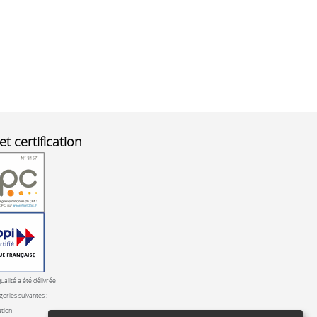
et certification
qualité a été délivrée
gories suivantes :
ation