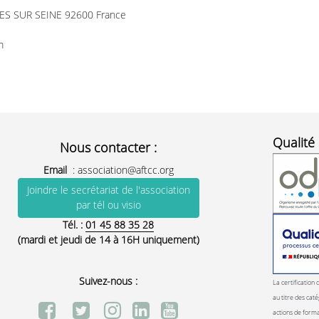
ERES SUR SEINE 92600 France
m
Qualité 
Nous contacter :
Email
:
association@aftcc.org
Joindre le secrétariat de l'association
par tél ou visio
Tél. :
01 45 88 35 28
(mardi et jeudi de 14 à 16H uniquement)
Suivez-nous :
La certification 
au titre des caté
actions de form