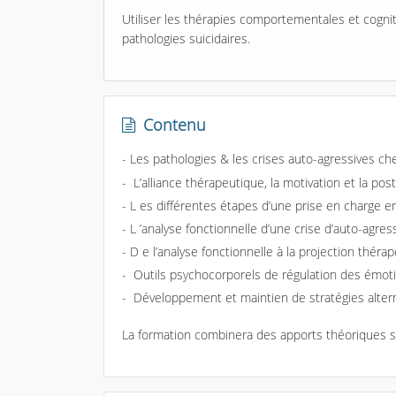
Utiliser les thérapies comportementales et cogni
pathologies suicidaires.
Contenu
- Les p
athologies & les crises auto-agressives ch
-
L’alliance thérapeutique, la motivation et la post
- L
es différentes étapes d’une prise en charge en
- L
’analyse fonctionnelle d’une crise d’auto-agress
- D
e l’analyse fonctionnelle à la projection théra
-
Outils psychocorporels de régulation des émot
-
Développement et maintien de stratégies alterna
La formation combinera des apports théoriques s