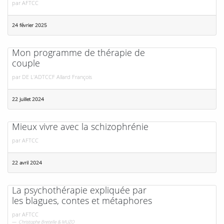
par
AFTCC
24 février 2025
Mon programme de thérapie de
couple
par
DE L'ADTCCF Allard François
22 juillet 2024
Mieux vivre avec la schizophrénie
par
AFTCC
22 avril 2024
La psychothérapie expliquée par
les blagues, contes et métaphores
par
AFTCC
Christophe Bretelle & MUZO