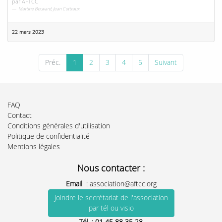
par
AFTCC
Martine Bouvard, Jean Cottraux
22 mars 2023
Préc.
1
2
3
4
5
Suivant
FAQ
Contact
Conditions générales d'utilisation
Politique de confidentialité
Mentions légales
Nous contacter :
Email
:
association@aftcc.org
Joindre le secrétariat de l'association
par tél ou visio