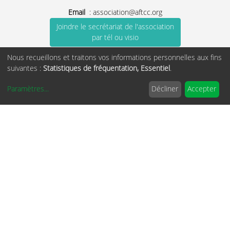
Email
:
association@aftcc.org
Joindre le secrétariat de l'association
par tél ou visio
Tél. :
01 45 88 35 28
Nous recueillons et traitons vos informations personnelles aux fins
(mardi et jeudi de 14 à 16H uniquement)
suivantes :
Statistiques de fréquentation, Essentiel
.
Suivez-nous :
Paramètres
...
Décliner
Accepter
Qualité et certification
La certification qualité a été délivrée
au titre des catégories suivantes :
actions de formation